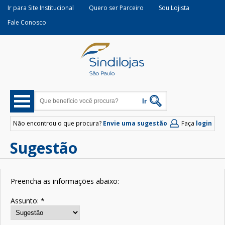
Ir para Site Institucional
Quero ser Parceiro
Sou Lojista
Fale Conosco
Não encontrou o que procura?
Envie uma sugestão
Faça
login
Sugestão
Preencha as informações abaixo:
Assunto:
*