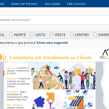
onal
Quero ser Parceiro
Sou Lojista
Fale Conosco
SUL
NORTE
LESTE
OESTE
CENTRO
DIVER
encontrou o que procura?
Envie uma sugestão