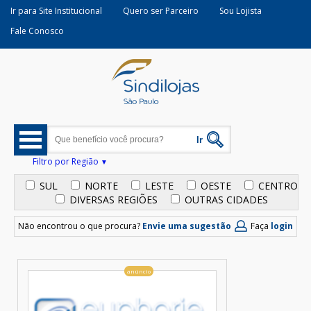
Ir para Site Institucional
Quero ser Parceiro
Sou Lojista
Fale Conosco
Filtro por Região
SUL
NORTE
LESTE
OESTE
CENTRO
DIVERSAS REGIÕES
OUTRAS CIDADES
Não encontrou o que procura?
Envie uma sugestão
Faça
login
anúncio