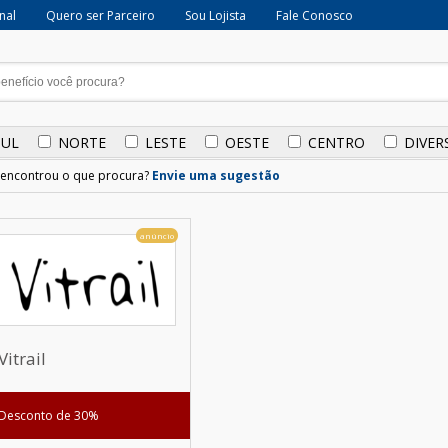
onal
Quero ser Parceiro
Sou Lojista
Fale Conosco
SUL
NORTE
LESTE
OESTE
CENTRO
DIVER
encontrou o que procura?
Envie uma sugestão
anúncio
Vitrail
Desconto de 30%